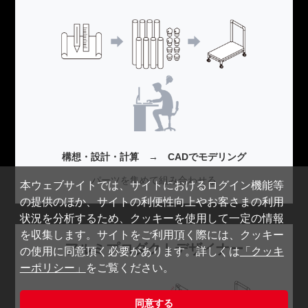
構想・設計・計算 → CADでモデリング
パーツを集めて組み合わせる
本ウェブサイトでは、サイトにおけるログイン機能等
の提供のほか、サイトの利便性向上やお客さまの利用
状況を分析するため、クッキーを使用して一定の情報
を収集します。サイトをご利用頂く際には、クッキー
アルミプロダクトデザイナー
の使用に同意頂く必要があります。詳しくは
「クッキ
ーポリシー」
をご覧ください。
同意する