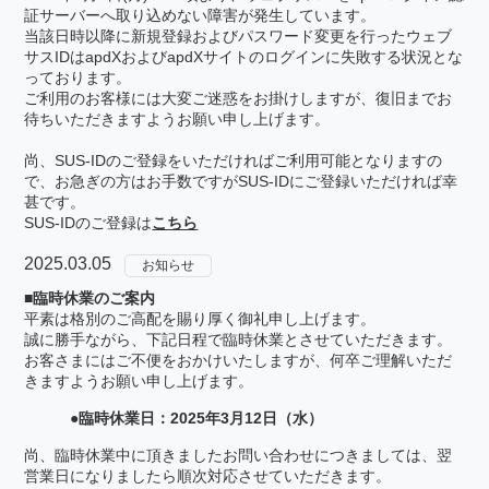
証サーバーへ取り込めない障害が発生しています。
当該日時以降に新規登録およびパスワード変更を行ったウェブ
サスIDはapdXおよびapdXサイトのログインに失敗する状況とな
っております。
ご利用のお客様には大変ご迷惑をお掛けしますが、復旧までお
待ちいただきますようお願い申し上げます。
尚、SUS-IDのご登録をいただければご利用可能となりますの
で、お急ぎの方はお手数ですがSUS-IDにご登録いただければ幸
甚です。
SUS-IDのご登録は
こちら
2025.03.05
お知らせ
■臨時休業のご案内
平素は格別のご高配を賜り厚く御礼申し上げます。
誠に勝手ながら、下記日程で臨時休業とさせていただきます。
お客さまにはご不便をおかけいたしますが、何卒ご理解いただ
きますようお願い申し上げます。
●臨時休業日：2025年3月12日（水）
尚、臨時休業中に頂きましたお問い合わせにつきましては、翌
営業日になりましたら順次対応させていただきます。